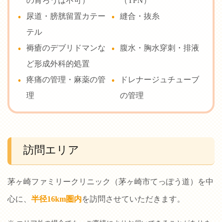
の胃ろうは不可）
（TPN）
尿道・膀胱留置カテー
縫合・抜糸
テル
褥瘡のデブリドマンな
腹水・胸水穿刺・排液
ど形成外科的処置
疼痛の管理・麻薬の管
ドレナージュチューブ
理
の管理
訪問エリア
茅ヶ崎ファミリークリニック（茅ヶ崎市てっぽう道）を中
心に、
半径16km圏内
を訪問させていただきます。