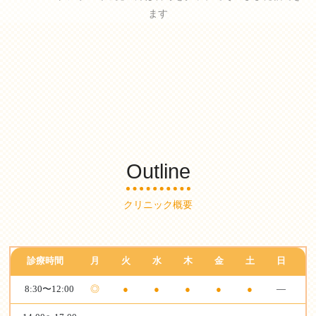
ます
Outline
クリニック概要
診療時間
月
火
水
木
金
土
日
8:30〜12:00
◎
●
●
●
●
●
—