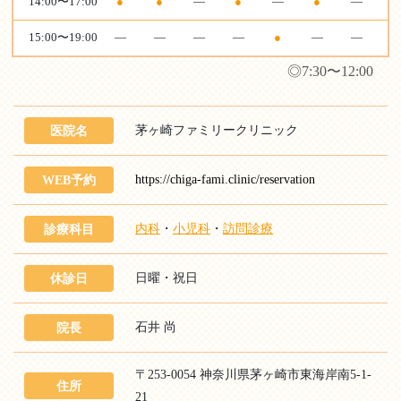
14:00〜17:00
●
●
—
●
—
●
—
15:00〜19:00
—
—
—
—
●
—
—
◎7:30〜12:00
茅ヶ崎ファミリークリニック
医院名
https://chiga-fami.clinic/reservation
WEB予約
内科
・
小児科
・
訪問診療
診療科目
日曜・祝日
休診日
石井 尚
院長
〒253-0054 神奈川県茅ヶ崎市東海岸南5-1-
住所
21