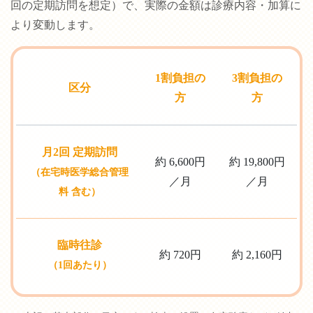
回の定期訪問を想定）で、実際の金額は診療内容・加算に
より変動します。
1割負担の
3割負担の
区分
方
方
月2回 定期訪問
約 6,600円
約 19,800円
（在宅時医学総合管理
／月
／月
料 含む）
臨時往診
約 720円
約 2,160円
（1回あたり）