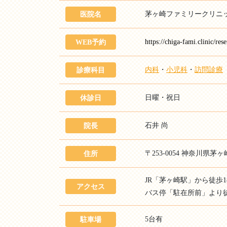
茅ヶ崎ファミリークリニ
医院名
https://chiga-fami.clinic/res
WEB予約
内科
・
小児科
・
訪問診療
診療科目
日曜・祝日
休診日
石井 尚
院長
〒253-0054 神奈川県茅ヶ
住所
JR「茅ヶ崎駅」から徒歩1
アクセス
バス停「駐在所前」より
5台有
駐車場