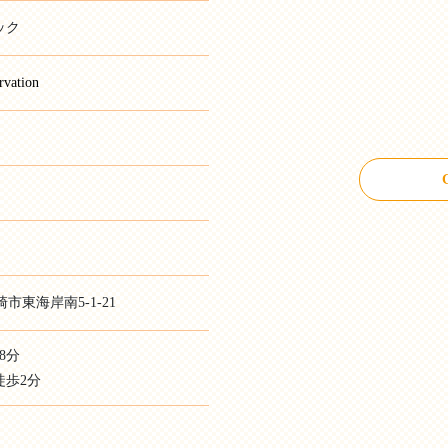
ック
ervation
崎市東海岸南5-1-21
8分
徒歩2分