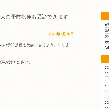
大人の予防接種も受診できます
施
臨
2025年3月26日
夏
診
大人の予防接種も受診できるようになりま
訪
お声がけください。
2
2
2
2
2
2
2
2