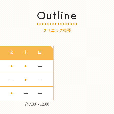
Outline
クリニック概要
金
土
日
●
●
—
—
●
—
●
—
—
◎7:30〜12:00